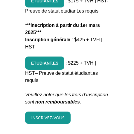
: $175 + TVH | HST-
ÉTUDIANT.ES
Preuve de statut étudiant.es requis
***Inscription à partir du 1er mars
2025***
Inscription générale :
$425 + TVH |
HST
: $225 + TVH |
ÉTUDIANT.ES
HST– Preuve de statut étudiant.es
requis
Veuillez noter que les frais d’inscription
sont
non remboursables
.
INSCRIVEZ-VOUS