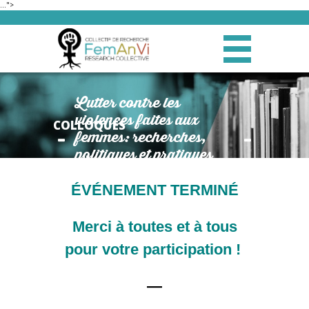
…">
Lutter contre les
violences faites aux
COLLOQUES
femmes: recherches,
politiques et pratiques
féministes
ÉVÉNEMENT TERMINÉ
Merci à toutes et à tous
pour votre participation !
—