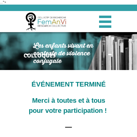
…">
Les enfants vivant en
contexte de violence
COLLOQUES
conjugale
ÉVÉNEMENT TERMINÉ
Merci à toutes et à tous
pour votre participation !
—