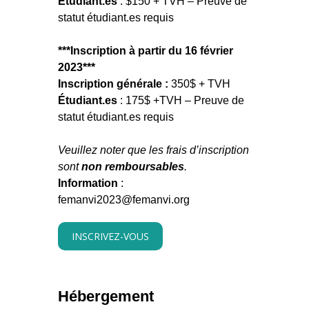
Étudiant.es
: $150 + TVH – Preuve de
statut étudiant.es requis
***Inscription à partir du 16 février
2023***
Inscription générale :
350$ + TVH
Étudiant.es
: 175$ +TVH – Preuve de
statut étudiant.es requis
Veuillez noter que les frais d’inscription
sont
non remboursables
.
Information
:
femanvi2023@femanvi.org
INSCRIVEZ-VOUS
Hébergement