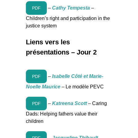
–
Cathy Tempesta
–
PDF
Children’s right and participation in the
justice system
Liens vers les
présentations – Jour 2
–
Isabelle Côté et Marie-
PDF
Noelle Maurice
– Le modèle PEVC
–
Katreena Scott
– Caring
PDF
Dads: Helping fathers value their
children
–
Jacqueline Thibault
–