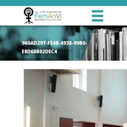
960AD297-FE48-4938-99B0-
E8D68B02DEC4