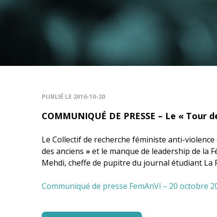
PUBLIÉ LE
2016-10-20
COMMUNIQUÉ DE PRESSE – Le « Tour des a
Le Collectif de recherche féministe anti-violen
des anciens
»
et le manque de leadership de la F
Mehdi, cheffe de pupitre du journal étudiant La
Communiqué de presse FemAnVi – 20 octobre 2