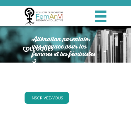
Aliénation parentale:
une menace pour les
COLLOQUES
femmes et les féministes
?
INSCRIVEZ-VOUS